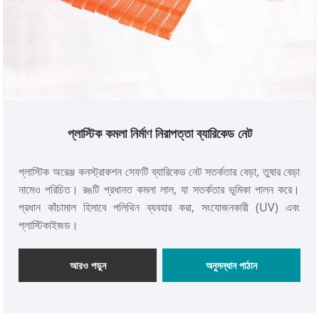
প্লাস্টিক কমলা নির্মাণ নিরাপত্তা ব্যারিকেড নেট
প্লাস্টিক অরেঞ্জ কনস্ট্রাকশন সেফটি ব্যারিকেড নেট সতর্কতার বেড়া, তুষার বেড়া
নামেও পরিচিত। রঙটি প্রধানত কমলা লাল, যা সতর্কতার ভূমিকা পালন করে।
প্রধান কাঁচামাল হিসাবে পলিথিন ব্যবহার করা, সংযোজনকারী (UV) এবং
প্লাস্টিকাইজড।
আরও পড়ুন
অনুসন্ধান পাঠান