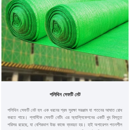
পলিথিন সেফটি নেট
পলিথিন সেফটি নেট হল এক ধরনের শ্রম সুরক্ষা সরঞ্জাম যা পতনের আঘাত রোধ
করতে পারে। প্লাস্টিক সেফটি নেটিং এর অ্যাপ্লিকেশনের একটি খুব বিস্তৃত
পরিসর রয়েছে, যা বেশিরভাগ উচ্চ কাজে ব্যবহৃত হয়। হাই অপারেশন পতনশীল