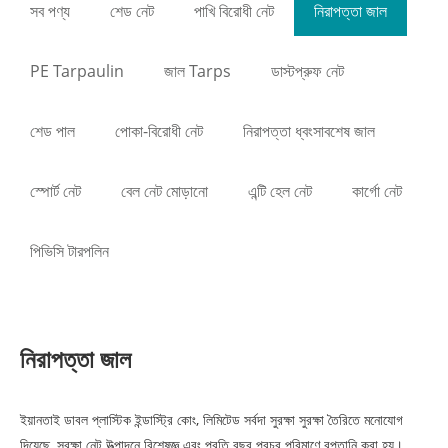
সব পণ্য
শেড নেট
পাখি বিরোধী নেট
নিরাপত্তা জাল
PE Tarpaulin
জাল Tarps
ডাস্টপ্রুফ নেট
শেড পাল
পোকা-বিরোধী নেট
নিরাপত্তা ধ্বংসাবশেষ জাল
স্পোর্ট নেট
বেল নেট মোড়ানো
এন্টি হেল নেট
কার্গো নেট
পিভিসি টারপলিন
নিরাপত্তা জাল
ইয়ানতাই ডাবল প্লাস্টিক ইন্ডাস্ট্রি কোং, লিমিটেড সর্বদা সুরক্ষা সুরক্ষা তৈরিতে মনোযোগ
দিয়েছে, সুরক্ষা নেট উত্পাদনে বিশেষজ্ঞ এবং প্রতি বছর প্রচুর পরিমাণে রপ্তানি করা হয়।